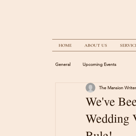
HOME
ABOUT US
SERVIC
General
Upcoming Events
The Mansion Write
We've Bee
Wedding V
Rule!