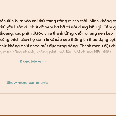
nên tiện bấm vào coi thử trang trông ra sao thôi. Mình không c
chủ yếu lướt vài phút để xem họ bố trí nội dung kiểu gì. Cảm g
á thoáng, các phần được chia thành từng khối rõ ràng nên kéo 
cũng thích cách họ canh lề và sắp xếp thông tin theo dạng cột,
h chứ không phải nheo mắt đọc từng dòng. Thanh menu đặt ch
ấy mục cũng nhanh, không phải mò lâu. Nói chung kiểu thiết…
Show More
Show more comments