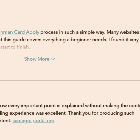
Everything You Need to Know
How t
to Be the Most Glamorous and
Marri
Breathtaking Bride on Your Big
Enga
Day
shman Card Apply
 process in such a simple way. Many websites
 this guide covers everything a beginner needs. I found it very 
tart to finish.
Show More
e how every important point is explained without making the cont
eading experience was excellent. Thank you for producing such 
tent. 
samagra portal mp