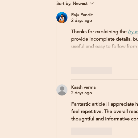
Explore the Elegance of Stan
Sort by:
Newest
Mansion
Raju Pandit
2 days ago
Thanks for explaining the 
Ayu
provide incomplete details, but
useful and easy to follow from s
Like
Reply
Kaash verma
2 days ago
Fantastic article! I appreciat
feel repetitive. The overall r
thoughtful and informative con
Like
Reply