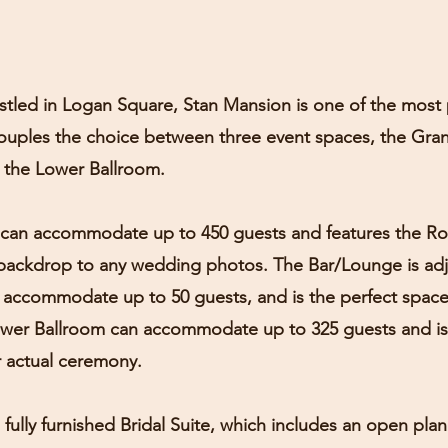
estled in Logan Square, Stan Mansion is one of the most
rs couples the choice between three event spaces, the Gra
 the Lower Ballroom.
can accommodate up to 450 guests and features the Roy
 backdrop to any wedding photos. The Bar/Lounge is adj
accommodate up to 50 guests, and is the perfect space 
ower Ballroom can accommodate up to 325 guests and is 
r actual ceremony.
fully furnished Bridal Suite, which includes an open plan