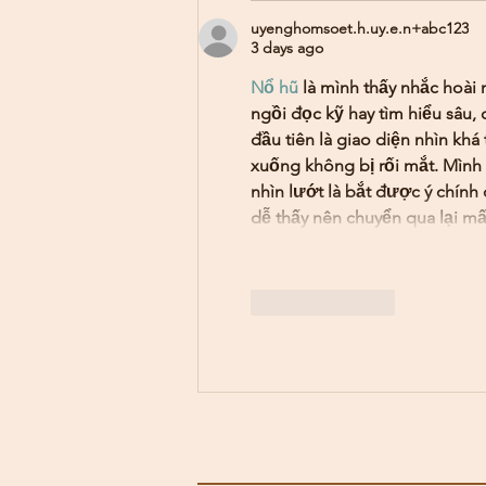
uyenghomsoet.h.uy.e.n+abc123
3 days ago
Nổ hũ
 là mình thấy nhắc hoài 
ngồi đọc kỹ hay tìm hiểu sâu, 
đầu tiên là giao diện nhìn kh
xuống không bị rối mắt. Mình 
nhìn lướt là bắt được ý chín
dễ thấy nên chuyển qua lại m
Like
Reply