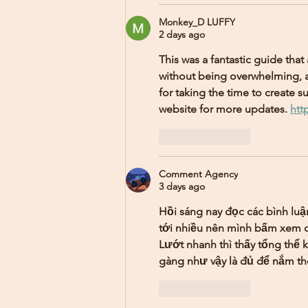
Monkey_D LUFFY
2 days ago
This was a fantastic guide that
without being overwhelming, a
for taking the time to create su
website for more updates. 
htt
Like
Reply
Comment Agency
3 days ago
Hồi sáng nay đọc các bình luận
tới nhiều nên mình bấm xem ch
Lướt nhanh thì thấy tổng thể 
gàng như vậy là đủ để nắm th
Like
Reply