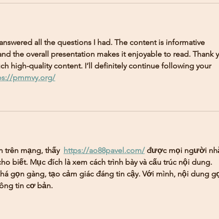
 answered all the questions I had. The content is informative 
nd the overall presentation makes it enjoyable to read. Thank 
ch high-quality content. I’ll definitely continue following your 
ps://pmmvy.org/
 trên mạng, thấy  
https://ao88pavel.com/
 được mọi người nh
o biết. Mục đích là xem cách trình bày và cấu trúc nội dung. 
khá gọn gàng, tạo cảm giác đáng tin cậy. Với mình, nội dung g
ông tin cơ bản.